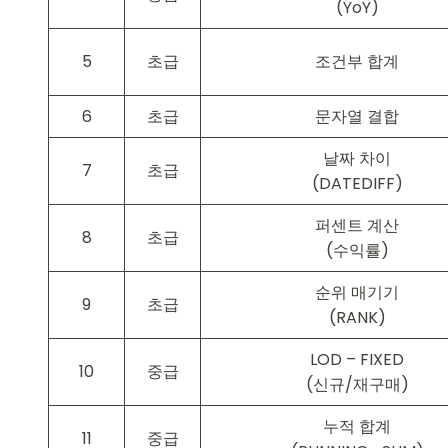
(YoY)
5
초급
조건부 합계
6
초급
문자열 결합
날짜 차이
7
초급
(DATEDIFF)
퍼센트 계산
8
초급
(수익률)
순위 매기기
9
초급
(RANK)
LOD – FIXED
10
중급
(신규/재구매)
누적 합계
11
중급