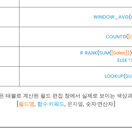
WINDOW_AVG
(
)
COUNTD
(
[
IF RANK
(
SUM
(
[Sales])
ELSE
“
LOOKUP
(
S
은 태블로 계산된 필드 편집 창에서 실제로 보이는 색상과
[
필드명
,
함수·키워드
,
문자열
, 숫자·연산자]