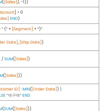
M
(
[Sales]
), -1))
iscount
] > 0
ales]
END
)
 ” (” +
[Segment]
+ “)”
der Date]
,
[Ship Date]
)
) /
SUM
(
[Sales]
)
UM
(
[Sales]
))
stomer ID]
:
MIN
(
[Order Date]
)
}
LSE
“재구매”
END
M
(
SUM
(
[Sales]
))