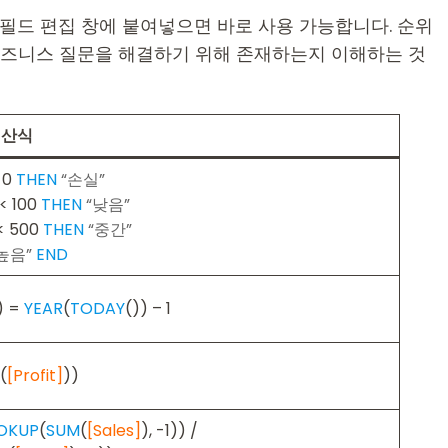
된 필드 편집 창에 붙여넣으면 바로 사용 가능합니다. 순위
비즈니스 질문을 해결하기 위해 존재하는지 이해하는 것
계산식
 0
THEN
“손실”
< 100
THEN
“낮음”
< 500
THEN
“중간”
높음”
END
) =
YEAR
(
TODAY
()) – 1
(
[Profit]
))
OKUP
(
SUM
(
[Sales]
), -1)) /