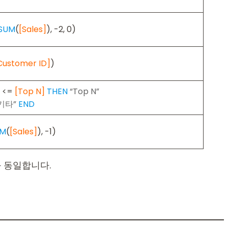
SUM
(
[Sales]
), -2, 0)
Customer ID]
)
) <=
[Top N]
THEN
“Top N”
기타”
END
UM
(
[Sales]
), -1)
 동일합니다.