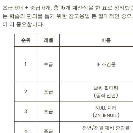
초급 9개 + 중급 6개, 총 15개 계산식을 한 표로 
는 학습의 편의를 돕기 위한 참고용일 뿐 절대적인 중
이 더 중요합니다.
순위
레벨
이름
1
초급
IF 조건문
날짜 필터링
2
초급
(동적·전년)
NULL 처리
3
초급
(ZN, IFNULL)
전년/전월 대비 증감률
4
중급