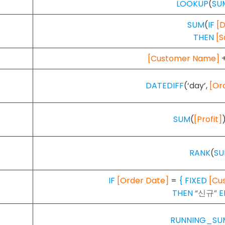
LOOKUP
(
SU
SUM
(
IF
[D
THEN
[S
[Customer Name]
+
DATEDIFF
(‘day’,
[Or
SUM
(
[Profit]
RANK
(
S
IF
[Order Date]
=
{ FIXED
[Cu
THEN
“신규”
E
RUNNING_SU