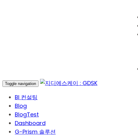
Toggle navigation
BI 컨설팅
Blog
BlogTest
Dashboard
G-Prism 솔루션