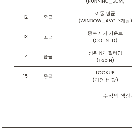
(RUNNING_SUM)
이동 평균
12
중급
(WINDOW_AVG, 3개월
중복 제거 카운트
13
초급
(COUNTD)
상위 N개 필터링
14
중급
(Top N)
LOOKUP
15
중급
(이전 행 값)
수식의 색상