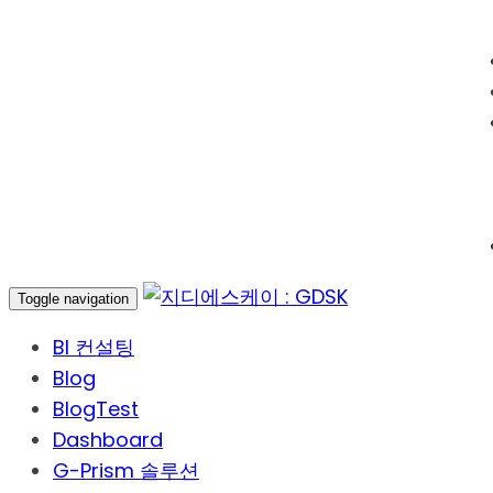
Toggle navigation
BI 컨설팅
Blog
BlogTest
Dashboard
G-Prism 솔루션