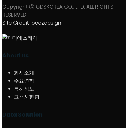
Copyright ⓒ GDSKOREA CO., LTD. ALL RIGHTS
RESERVED.
Site Credit locozdesign
About us
회사소개
주요연혁
특허정보
고객사현황
Data Solution