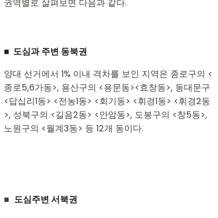
권역별로 살펴보면 다음과 같다.
■ 도심과 주변 동북권
양대 선거에서 1% 이내 격차를 보인 지역은 종로구의 <
종로5,6가동>, 용산구의 <용문동><효창동>, 동대문구
<답십리1동> <전농1동> <회기동> <휘경1동> <휘경2동
>, 성북구의 <길음2동> <안암동>, 도봉구의 <창5동>,
노원구의 <월계3동> 등 12개 동이다.
■
도심주변 서북권