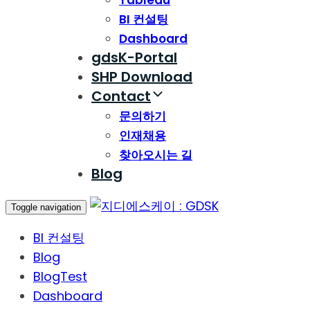
Tableau
BI 컨설팅
Dashboard
gdsK-Portal
SHP Download
Contact
문의하기
인재채용
찾아오시는 길
Blog
Toggle navigation
BI 컨설팅
Blog
BlogTest
Dashboard