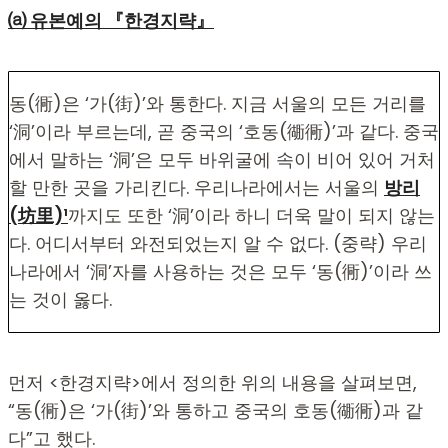
⒜ 유본예의 『한경지략』
동(衕)은 ‘가(街)’와 통한다. 지금 서울의 모든 거리를
‘洞’이라 부르는데, 곧 중국의 ‘호동(衚衕)’과 같다. 중국
에서 말하는 ‘洞’은 모두 바위굴에 속이 비어 있어 거처
할 만한 곳을 가리킨다. 우리나라에서는 서울의
방리
(坊里)¹
까지도 또한 ‘洞’이라 하니 더욱 말이 되지 않는
다. 어디서부터 와전되었는지 알 수 없다. (중략) 우리
나라에서 ‘洞’자를 사용하는 것은 모두 ‘동(衕)’이라 쓰
는 것이 옳다.
먼저 <한경지략>에서 정의한 위의 내용을 살펴보면,
“동(衕)은 ‘가(街)’와 통하고 중국의 호동(衚衕)과 같
다”고 했다.