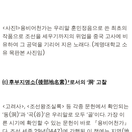
.
.
<사진1>용비어천가는 우리말 훈민정음으로 쓴 최초의
작품으로 조선을 세우기까지의 위업을 중국 고사에 비
유하여 그 공덕을 기리어 지은 노래다. (계명대학교 소
유 목판본 사진임)
⒞ 후부지명소(後部地名素)²
로서의 ‘
洞’ 고찰
<고려사>, <조선왕조실록> 등 각종 문헌에서 확인되는
‘동(洞)’과 ‘곡(谷)’은 우리말로 모두 ‘골’이다. 가장 이
른 시기에 확인할 수 있는 문헌이 바로 『용비어천가』
다. 조선 세종 29년(1447)에 간행된 이 책에는 지명(地