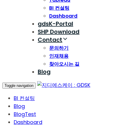
Tableau
BI 컨설팅
Dashboard
gdsK-Portal
SHP Download
Contact
문의하기
인재채용
찾아오시는 길
Blog
Toggle navigation
BI 컨설팅
Blog
BlogTest
Dashboard