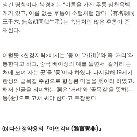
생긴 명칭이다. 북경에는 “이름을 가진 후통 삼천육백
개가 있고, 이름 없는 후통이 소털처럼 많다” (有名胡同
三千六, 無名胡同似牛毛)는 속담처럼 많은 후통이 존
재한다.
이렇듯 <한경지략>에서는 ‘동’이 ‘가(街)’와 즉 ‘거리’와
통한다고 하고, 중국 베이징의 예를 들면서 ‘길거리 근
처에 모여 사는 곳’을 ‘동’이라 하였다. 다시말해 19세기
한성의 골목길 주변으로 형성된 마을을 洞이라 하였고,
해서 산골을 의미하는 洞은 ‘거리’와 ‘골목길’을 뜻하는
동(衕)으로 고쳐 써야 한다고 주장했다.
⒝ 다산 정약용의『아언각비(雅言覺非)』