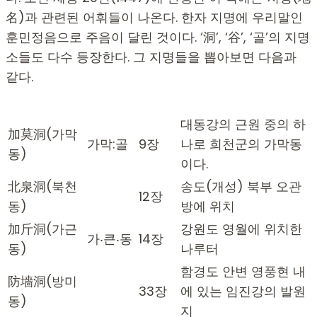
名)과 관련된 어휘들이 나온다. 한자 지명에 우리말인
훈민정음으로 주음이 달린 것이다. ‘洞’, ‘谷’, ‘골’의 지명
소들도 다수 등장한다. 그 지명들을 뽑아보면 다음과
같다.
대동강의 근원 중의 하
加莫洞(가막
가막:골
9장
나로 희천군의 가막동
동)
이다.
北泉洞(북천
송도(개성) 북부 오관
12장
동)
방에 위치
加斤洞(가근
강원도 영월에 위치한
가‧큰‧동
14장
동)
나루터
함경도 안변 영풍현 내
防墻洞(방미
33장
에 있는 임진강의 발원
동)
지