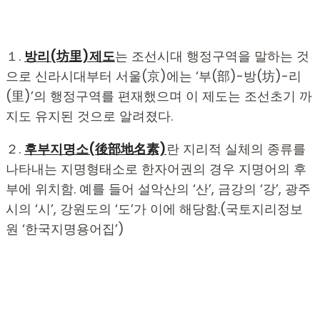
１.
방리(坊里)제도
는 조선시대 행정구역을 말하는 것
으로 신라시대부터 서울(京)에는 ‘부(部)-방(坊)-리
(里)’의 행정구역를 편재했으며 이 제도는 조선초기 까
지도 유지된 것으로 알려졌다.
２.
후부지명소(後部地名素)
란 지리적 실체의 종류를
나타내는 지명형태소로 한자어권의 경우 지명어의 후
부에 위치함. 예를 들어 설악산의 ‘산’, 금강의 ‘강’, 광주
시의 ‘시’, 강원도의 ‘도’가 이에 해당함.(국토지리정보
원 ‘한국지명용어집’)