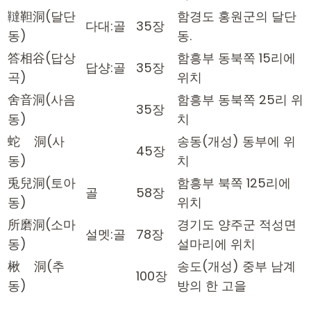
韃靼洞(달단
함경도 홍원군의 달단
다대:골
35장
동)
동.
答相谷(답상
함흥부 동북쪽 15리에
답샹:골
35장
곡)
위치
舍音洞(사음
함흥부 동북쪽 25리 위
35장
동)
치
蛇 洞(사
송동(개성) 동부에 위
45장
동)
치
兎兒洞(토아
함흥부 북쪽 125리에
골
58장
동)
위치
所磨洞(소마
경기도 양주군 적성면
설멧:골
78장
동)
설마리에 위치
楸 洞(추
송도(개성) 중부 남계
100장
동)
방의 한 고을