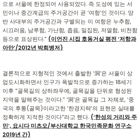
으로 서울에 한정되어 사용되었다. 즉 도성에 있는 서
민이나 중간계급의 주거공간이 곧 ‘여항’인 것이다. 양
반 사대부의 주거공간과 구별되는 이 여항은 누추함,
시끄러움, 남루함, 가난함, 좁음, 밀집된, 저열함, 비천함
등으로 표상된다.”
(
이언진 시집 호동거실 평전 ‘저항과
아만’/2012년 박희병저)
결론적으로 지형적인 것에서 출발한 ‘洞’은 서울이 상
업도시화하면서 인구가 폭발적으로 증가하는 18세기
이후 “골목길의 상하좌우에, 골목길을 단위로 형성된
지역을 말해주는 것이다.” ‘洞’은 골목길 그 자체로, ‘중
국의 후통(골목)이라고한 ‘한경지략’의 표현은 실태를
정확하게 지적한 것이다”라고 했다.
(‘한성의 거리와 주
민’, 요시다 미츠오/부산대학교 한국민족문화 연구소
2019년 간)