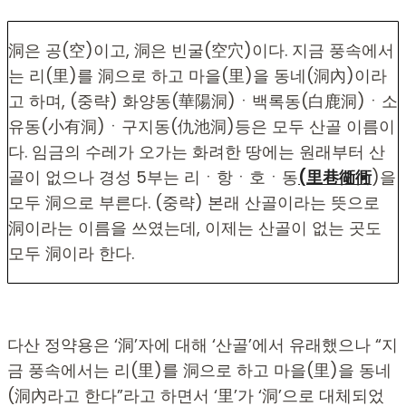
洞은 공(空)이고, 洞은 빈굴(空穴)이다. 지금 풍속에서
는 리(里)를 洞으로 하고 마을(里)을 동네(洞內)이라
고 하며, (중략) 화양동(華陽洞)ㆍ백록동(白鹿洞)ㆍ소
유동(小有洞)ㆍ구지동(仇池洞)등은 모두 산골 이름이
다. 임금의 수레가 오가는 화려한 땅에는 원래부터 산
골이 없으나 경성 5부는 리ㆍ항ㆍ호ㆍ동
(里巷
衚衕
)을
모두 洞으로 부른다. (중략) 본래 산골이라는 뜻으로
洞이라는 이름을 쓰였는데, 이제는 산골이 없는 곳도
모두 洞이라 한다.
다산 정약용은 ‘洞’자에 대해 ‘산골’에서 유래했으나 “지
금 풍속에서는 리(里)를 洞으로 하고 마을(里)을 동네
(洞內라고 한다”라고 하면서 ‘里’가 ‘洞’으로 대체되었