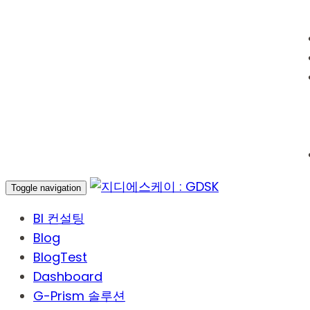
Toggle navigation
BI 컨설팅
Blog
BlogTest
Dashboard
G-Prism 솔루션