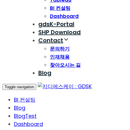
Tableau
BI 컨설팅
Dashboard
gdsK-Portal
SHP Download
Contact
문의하기
인재채용
찾아오시는 길
Blog
Toggle navigation
BI 컨설팅
Blog
BlogTest
Dashboard