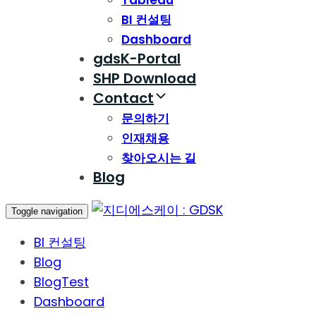
Tableau
BI 컨설팅
Dashboard
gdsK-Portal
SHP Download
Contact
문의하기
인재채용
찾아오시는 길
Blog
Toggle navigation
BI 컨설팅
Blog
BlogTest
Dashboard