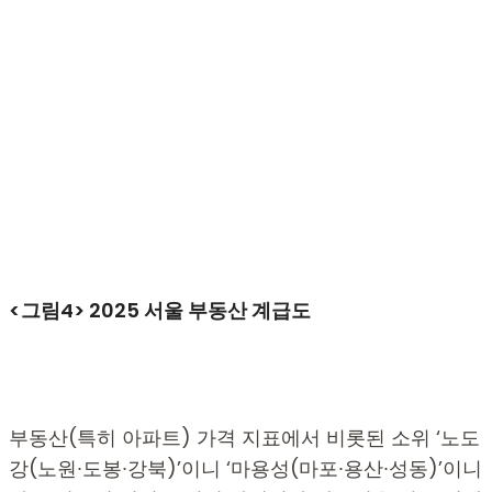
<그림4> 2025 서울 부동산 계급도
부동산(특히 아파트) 가격 지표에서 비롯된 소위 ‘노도
강(노원∙도봉∙강북)’이니 ‘마용성(마포∙용산∙성동)’이니