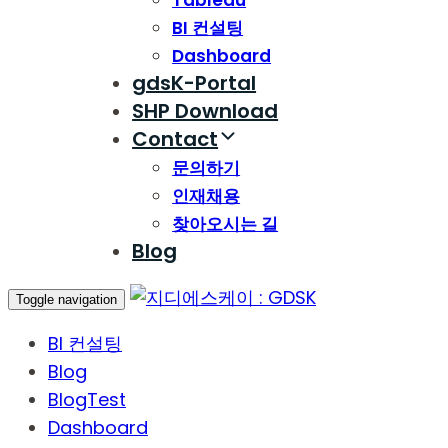
Tableau
BI 컨설팅
Dashboard
gdsK-Portal
SHP Download
Contact
문의하기
인재채용
찾아오시는 길
Blog
Toggle navigation
BI 컨설팅
Blog
BlogTest
Dashboard