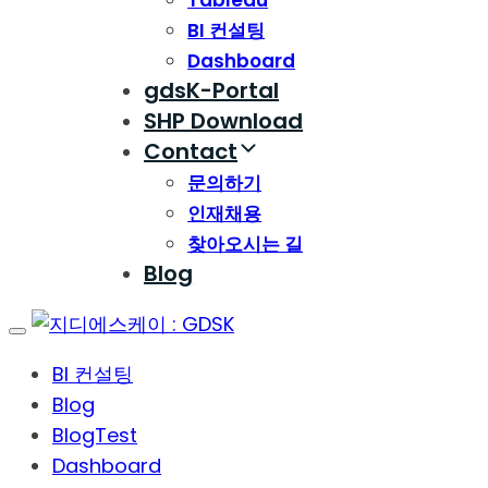
Tableau
BI 컨설팅
Dashboard
gdsK-Portal
SHP Download
Contact
문의하기
인재채용
찾아오시는 길
Blog
Toggle
navigation
BI 컨설팅
Blog
BlogTest
Dashboard