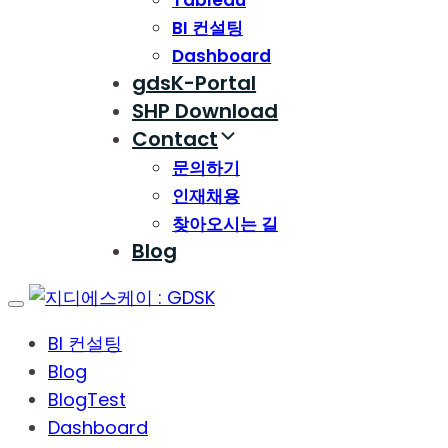
Tableau
BI 컨설팅
Dashboard
gdsK-Portal
SHP Download
Contact
문의하기
인재채용
찾아오시는 길
Blog
Toggle
navigation
BI 컨설팅
Blog
BlogTest
Dashboard