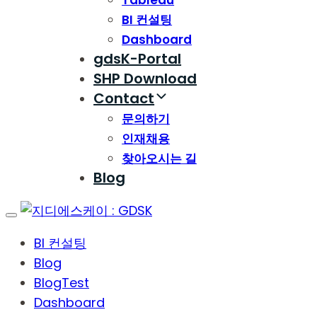
Tableau
BI 컨설팅
Dashboard
gdsK-Portal
SHP Download
Contact
문의하기
인재채용
찾아오시는 길
Blog
Toggle
navigation
BI 컨설팅
Blog
BlogTest
Dashboard